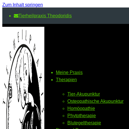
Zum Inhalt springen
Tierheilpraxis Theodoridis
Meine Praxis
Therapien
Tier-Akupunktur
Osteopathische Akupunktur
Homöopathie
Phytotherapie
Blutegeltherapie